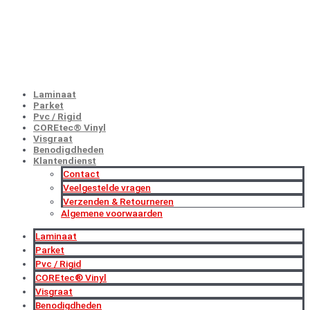
GROOTHANDELSPRIJZEN
NU MET EXTRA KORTINGEN!
Laminaat
Parket
Pvc / Rigid
COREtec® Vinyl
Visgraat
Benodigdheden
Klantendienst
Contact
Veelgestelde vragen
Verzenden & Retourneren
Algemene voorwaarden
Laminaat
Parket
Pvc / Rigid
COREtec® Vinyl
Visgraat
Benodigdheden