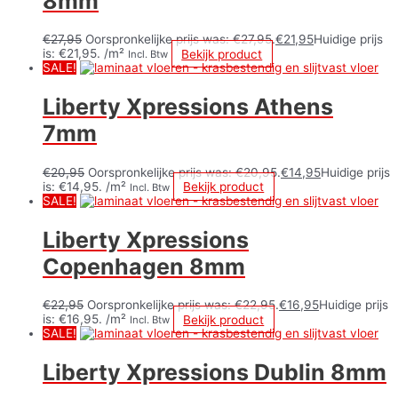
8mm
€
27,95
Oorspronkelijke prijs was: €27,95.
€
21,95
Huidige prijs
is: €21,95.
/m²
Bekijk product
Incl. Btw
SALE!
Liberty Xpressions Athens
7mm
€
20,95
Oorspronkelijke prijs was: €20,95.
€
14,95
Huidige prijs
is: €14,95.
/m²
Bekijk product
Incl. Btw
SALE!
Liberty Xpressions
Copenhagen 8mm
€
22,95
Oorspronkelijke prijs was: €22,95.
€
16,95
Huidige prijs
is: €16,95.
/m²
Bekijk product
Incl. Btw
SALE!
Liberty Xpressions Dublin 8mm