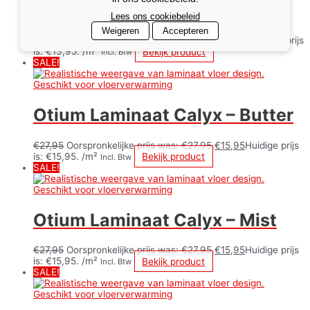
oil
Lees ons cookiebeleid
Weigeren
Accepteren
€
23,95
Oorspronkelijke prijs was: €23,95.
€
13,95
Huidige prijs
is: €13,95.
/m²
Bekijk product
Incl. Btw
SALE!
Otium Laminaat Calyx – Butter
€
27,95
Oorspronkelijke prijs was: €27,95.
€
15,95
Huidige prijs
is: €15,95.
/m²
Bekijk product
Incl. Btw
SALE!
Otium Laminaat Calyx – Mist
€
27,95
Oorspronkelijke prijs was: €27,95.
€
15,95
Huidige prijs
is: €15,95.
/m²
Bekijk product
Incl. Btw
SALE!