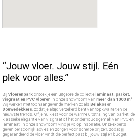
“Jouw vloer. Jouw stijl. Eén
plek voor alles.”
Bij
Vloerenpark
ontdek je een uitgebreide collectie
laminaat, parket,
visgraat en PVC vloeren
in onze showroom van
meer dan 1000 m²
.
Wij werken met toonaangevende merken zoals
Belakos
en
Douwedekkers
, zodat je altijd verzekerd bent van topkwaliteit en de
nieuwste trends. Of je nu kiest voor de warme uitstraling van parket, de
klassieke elegantie van visgraat of het onderhoudsgemak van PVC en
laminaat, in onze showroom vind je volop inspiratie. Onze experts
geven persoonlijk advies en zorgen voor scherpe prijzen, zodat jij
gegarandeerd de vloer vindt die perfect past bij jouw stijl én budget.