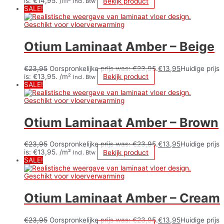
is: €14,95.
/m²
Bekijk product
Incl. Btw
SALE!
Otium Laminaat Amber – Beige
€
23,95
Oorspronkelijke prijs was: €23,95.
€
13,95
Huidige prijs
is: €13,95.
/m²
Bekijk product
Incl. Btw
SALE!
Otium Laminaat Amber – Brown
€
23,95
Oorspronkelijke prijs was: €23,95.
€
13,95
Huidige prijs
is: €13,95.
/m²
Bekijk product
Incl. Btw
SALE!
Otium Laminaat Amber – Cream
€
23,95
Oorspronkelijke prijs was: €23,95.
€
13,95
Huidige prijs