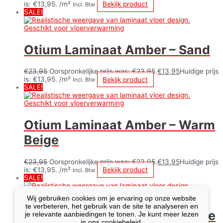
is: €13,95.
/m²
Bekijk product
Incl. Btw
SALE!
Otium Laminaat Amber – Sand
€
23,95
Oorspronkelijke prijs was: €23,95.
€
13,95
Huidige prijs
is: €13,95.
/m²
Bekijk product
Incl. Btw
SALE!
Otium Laminaat Amber – Warm
Beige
€
23,95
Oorspronkelijke prijs was: €23,95.
€
13,95
Huidige prijs
is: €13,95.
/m²
Bekijk product
Incl. Btw
SALE!
Wij gebruiken cookies om je ervaring op onze website
te verbeteren, het gebruik van de site te analyseren en
Otium Laminaat Amber – White
je relevante aanbiedingen te tonen. Je kunt meer lezen
in ons cookiebeleid.