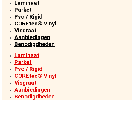
Laminaat
Parket
Pvc / Rigid
COREtec® Vinyl
Visgraat
Aanbiedingen
Benodigdheden
Laminaat
Parket
Pvc / Rigid
COREtec® Vinyl
Visgraat
Aanbiedingen
Benodigdheden
VAN FABRIEK DIRECT NAAR KLANT
PREMIUM VLOEREN