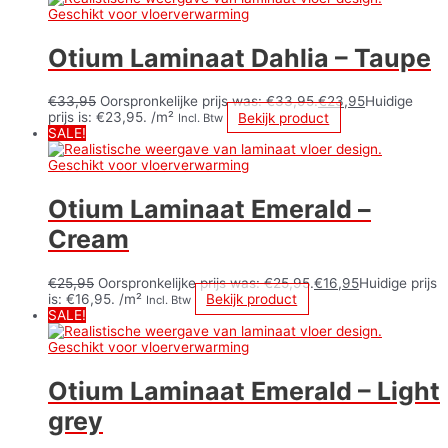
Otium Laminaat Dahlia – Taupe
€
33,95
Oorspronkelijke prijs was: €33,95.
€
23,95
Huidige
prijs is: €23,95.
/m²
Bekijk product
Incl. Btw
SALE!
Otium Laminaat Emerald –
Cream
€
25,95
Oorspronkelijke prijs was: €25,95.
€
16,95
Huidige prijs
is: €16,95.
/m²
Bekijk product
Incl. Btw
SALE!
Otium Laminaat Emerald – Light
grey