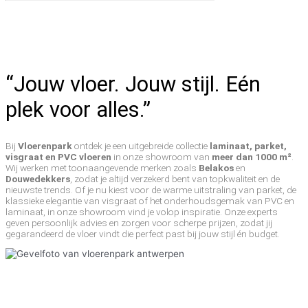
“Jouw vloer. Jouw stijl. Eén
plek voor alles.”
Bij
Vloerenpark
ontdek je een uitgebreide collectie
laminaat, parket,
visgraat en PVC vloeren
in onze showroom van
meer dan 1000 m²
.
Wij werken met toonaangevende merken zoals
Belakos
en
Douwedekkers
, zodat je altijd verzekerd bent van topkwaliteit en de
nieuwste trends. Of je nu kiest voor de warme uitstraling van parket, de
klassieke elegantie van visgraat of het onderhoudsgemak van PVC en
laminaat, in onze showroom vind je volop inspiratie. Onze experts
geven persoonlijk advies en zorgen voor scherpe prijzen, zodat jij
gegarandeerd de vloer vindt die perfect past bij jouw stijl én budget.