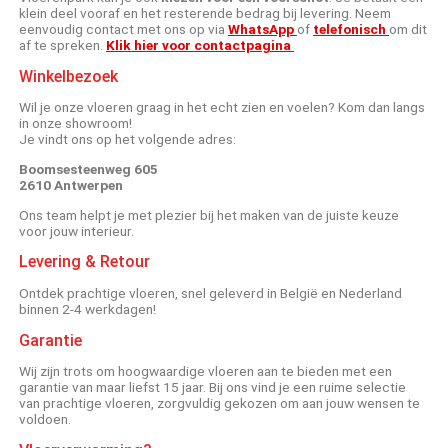
klein deel vooraf en het resterende bedrag bij levering. Neem
eenvoudig contact met ons op via
WhatsApp
of
telefonisch
om dit
af te spreken.
Klik hier voor contactpagina
Winkelbezoek
Wil je onze vloeren graag in het echt zien en voelen? Kom dan langs
in onze showroom!
Je vindt ons op het volgende adres:
Boomsesteenweg 605
2610 Antwerpen
Ons team helpt je met plezier bij het maken van de juiste keuze
voor jouw interieur.
Levering & Retour
Ontdek prachtige vloeren, snel geleverd in België en Nederland
binnen 2-4 werkdagen!
Garantie
Wij zijn trots om hoogwaardige vloeren aan te bieden met een
garantie van maar liefst 15 jaar. Bij ons vind je een ruime selectie
van prachtige vloeren, zorgvuldig gekozen om aan jouw wensen te
voldoen.