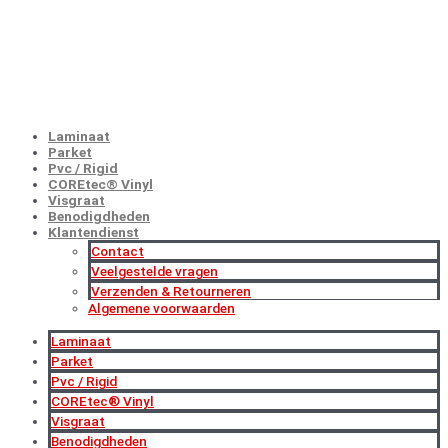
GROOTHANDELSPRIJZEN
NU MET EXTRA KORTINGEN!
Laminaat
Parket
Pvc / Rigid
COREtec® Vinyl
Visgraat
Benodigdheden
Klantendienst
Contact
Veelgestelde vragen
Verzenden & Retourneren
Algemene voorwaarden
Laminaat
Parket
Pvc / Rigid
COREtec® Vinyl
Visgraat
Benodigdheden