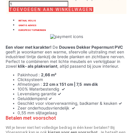
TOEVOEGEN AAN WINKELWAGEN
BETAAL VEILIG
GRATIS ADVIES
EUROPESE TOPMERKEN
Een vloer met karakter!
De
Douwes Dekker Pepermunt PVC
geeft je woonkamer een warme, sfeervolle uitstraling met een
industrieel tintje dankzij de brede planken en zichtbare nerven.
Perfect te combineren met lichte meubels en verkrijgbaar in
zowel
klik- als plakvariant
, altijd passend bij jouw interieur.
Pakinhoud :
2,66 m²
Clicksysteem
Afmetingen :
22 cm x 151 cm | 7,5
mm dik
100% Waterbestendig
✓
Levenslang garantie
✓
Geluiddempend
✓
Geschikt voor vloerverwarming, badkamer & keuken
✓
Zeer onderhoudsvriendelijk
✓
0,55 mm slijtagelaag
Betalen met voorschot
Wil je liever niet het volledige bedrag in één keer betalen? Bij
Vloerenpark kan je ook
kiezen voor een voorschot
. Je betaalt een