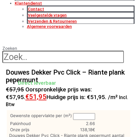
Klantendienst
Contact
Veelgestelde vragen
Verzenden & Retourneren
Algemene voorwaarden
Zoeken
Douwes Dekker Pvc Click – Riante plank
pepermunt
Direct leverbaar
€
57,95
Oorspronkelijke prijs was:
€
51,95
€57,95.
Huidige prijs is: €51,95.
/m²
Incl.
Btw
Gewenste oppervlakte per (m²)
Pakinhoud
2.66
Onze prijs
138,18
€
Douwes Dekker Pvc Click - Riante plank pepermunt aantal