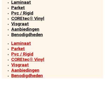
Laminaat
Parket
Pvc / Rigid
COREtec® Vinyl
Visgraat
Aanbiedingen
Benodigdheden
Laminaat
Parket
Pvc / Rigid
COREtec® Vinyl
Visgraat
Aanbiedingen
Benodigdheden
VAN FABRIEK DIRECT NAAR KLANT
PREMIUM VLOEREN