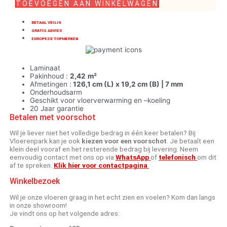
TOEVOEGEN AAN WINKELWAGEN
BETAAL VEILIG
GRATIS ADVIES
EUROPESE TOPMERKEN
Laminaat
Pakinhoud :
2,42
m²
Afmetingen :
126,1 cm (L) x 19,2 cm (B) | 7 mm
Onderhoudsarm
Geschikt voor vloerverwarming en –koeling
20 Jaar garantie
Betalen met voorschot
Wil je liever niet het volledige bedrag in één keer betalen? Bij
Vloerenpark kan je ook
kiezen voor een voorschot
. Je betaalt een
klein deel vooraf en het resterende bedrag bij levering. Neem
eenvoudig contact met ons op via
WhatsApp
of
telefonisch
om dit
af te spreken.
Klik hier voor contactpagina
Winkelbezoek
Wil je onze vloeren graag in het echt zien en voelen? Kom dan langs
in onze showroom!
Je vindt ons op het volgende adres: