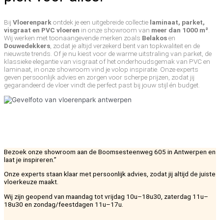
Bij
Vloerenpark
ontdek je een uitgebreide collectie
laminaat, parket,
visgraat en PVC vloeren
in onze showroom van
meer dan 1000 m²
.
Wij werken met toonaangevende merken zoals
Belakos
en
Douwedekkers
, zodat je altijd verzekerd bent van topkwaliteit en de
nieuwste trends. Of je nu kiest voor de warme uitstraling van parket, de
klassieke elegantie van visgraat of het onderhoudsgemak van PVC en
laminaat, in onze showroom vind je volop inspiratie. Onze experts
geven persoonlijk advies en zorgen voor scherpe prijzen, zodat jij
gegarandeerd de vloer vindt die perfect past bij jouw stijl én budget.
Bezoek onze showroom aan de Boomsesteenweg 605 in Antwerpen en
laat je inspireren.”
Onze experts staan klaar met persoonlijk advies, zodat jij altijd de juiste
vloerkeuze maakt.
Wij zijn geopend van maandag tot vrijdag 10u–18u30, zaterdag 11u–
18u30 en zondag/feestdagen 11u–17u.