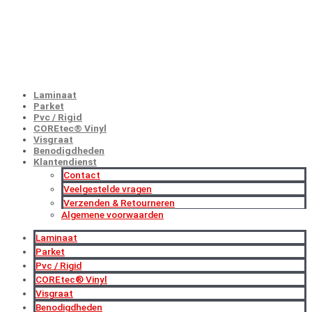
GROOTHANDELSPRIJZEN
NU MET EXTRA KORTINGEN!
Laminaat
Parket
Pvc / Rigid
COREtec® Vinyl
Visgraat
Benodigdheden
Klantendienst
Contact
Veelgestelde vragen
Verzenden & Retourneren
Algemene voorwaarden
Laminaat
Parket
Pvc / Rigid
COREtec® Vinyl
Visgraat
Benodigdheden