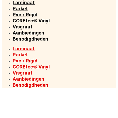
Laminaat
Parket
Pvc / Rigid
COREtec® Vinyl
Visgraat
Aanbiedingen
Benodigdheden
Laminaat
Parket
Pvc / Rigid
COREtec® Vinyl
Visgraat
Aanbiedingen
Benodigdheden
VAN FABRIEK DIRECT NAAR KLANT
PREMIUM VLOEREN