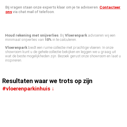
Bij vragen staan onze experts klaar om je te adviseren.
Contacteer
ons
via chat mail of telefoon.
Houd rekening met snijverlies
. Bij
Vloerenpark
adviseren wij een
minimaal snijverlies van
10%
in te calculeren.
Vloerenpark
biedt een ruime collectie met prachtige vloeren. In onze
showroom kunt u de gehele collectie bekijken en leggen we u graag uit
wat de beste mogelijkheden zijn. Bezoek gerust onze showroom en laat u
inspireren.
Resultaten waar we trots op zijn
#vloerenparkinhuis ↓