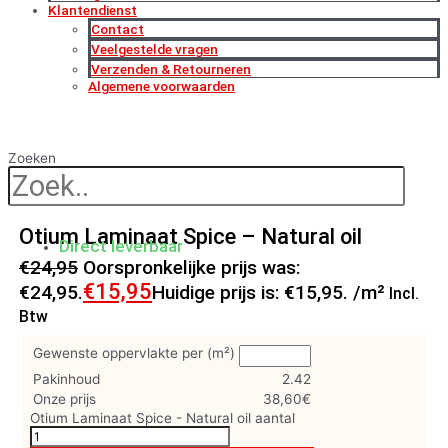
Klantendienst
Contact
Veelgestelde vragen
Verzenden & Retourneren
Algemene voorwaarden
Zoeken
Otium Laminaat Spice – Natural oil
Direct leverbaar
€
24,95
Oorspronkelijke prijs was:
€
15,95
€24,95.
Huidige prijs is: €15,95.
/m²
Incl.
Btw
Gewenste oppervlakte per (m²)
Pakinhoud
2.42
Onze prijs
38,60
€
Otium Laminaat Spice - Natural oil aantal