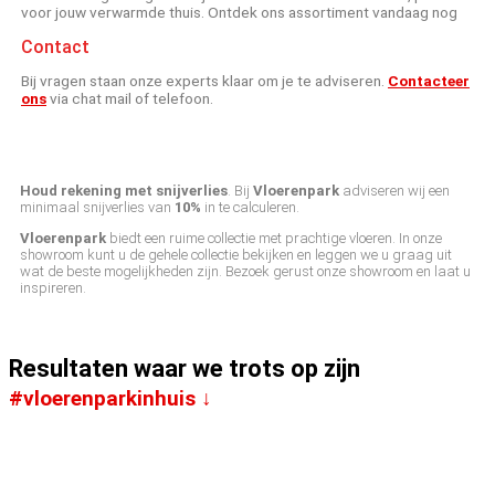
voor jouw verwarmde thuis. Ontdek ons assortiment vandaag nog
Contact
Bij vragen staan onze experts klaar om je te adviseren.
Contacteer
ons
via chat mail of telefoon.
Houd rekening met snijverlies
. Bij
Vloerenpark
adviseren wij een
minimaal snijverlies van
10%
in te calculeren.
Vloerenpark
biedt een ruime collectie met prachtige vloeren. In onze
showroom kunt u de gehele collectie bekijken en leggen we u graag uit
wat de beste mogelijkheden zijn. Bezoek gerust onze showroom en laat u
inspireren.
Resultaten waar we trots op zijn
#vloerenparkinhuis ↓