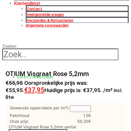
Klantendienst
Contact
Veelgestelde vragen
Verzenden & Retourneren
Algemene voorwaarden
Zoeken
OTIUM Visgraat Rose 5,2mm
Direct leverbaar
€
55,95
Oorspronkelijke prijs was:
€
37,95
€55,95.
Huidige prijs is: €37,95.
/m²
Incl.
Btw
Gewenste oppervlakte per (m²)
Pakinhoud
1.56
Onze prijs
59,20
€
OTIUM Visgraat Rose 5,2mm aantal