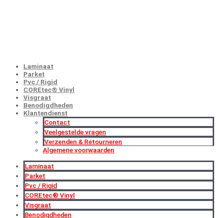
GROOTHANDELSPRIJZEN
NU MET EXTRA KORTINGEN!
Laminaat
Parket
Pvc / Rigid
COREtec® Vinyl
Visgraat
Benodigdheden
Klantendienst
Contact
Veelgestelde vragen
Verzenden & Retourneren
Algemene voorwaarden
Laminaat
Parket
Pvc / Rigid
COREtec® Vinyl
Visgraat
Benodigdheden