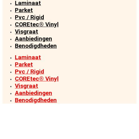
Laminaat
Parket
Pvc / Rigid
COREtec® Vinyl
Visgraat
Aanbiedingen
Benodigdheden
Laminaat
Parket
Pvc / Rigid
COREtec® Vinyl
Visgraat
Aanbiedingen
Benodigdheden
VAN FABRIEK DIRECT NAAR KLANT
PREMIUM VLOEREN