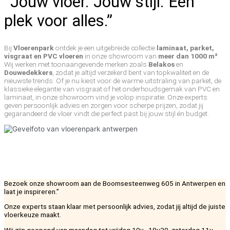
“Jouw vloer. Jouw stijl. Eén
plek voor alles.”
Bij
Vloerenpark
ontdek je een uitgebreide collectie
laminaat, parket,
visgraat en PVC vloeren
in onze showroom van
meer dan 1000 m²
.
Wij werken met toonaangevende merken zoals
Belakos
en
Douwedekkers
, zodat je altijd verzekerd bent van topkwaliteit en de
nieuwste trends. Of je nu kiest voor de warme uitstraling van parket, de
klassieke elegantie van visgraat of het onderhoudsgemak van PVC en
laminaat, in onze showroom vind je volop inspiratie. Onze experts
geven persoonlijk advies en zorgen voor scherpe prijzen, zodat jij
gegarandeerd de vloer vindt die perfect past bij jouw stijl én budget.
Bezoek onze showroom aan de Boomsesteenweg 605 in Antwerpen en
laat je inspireren.”
Onze experts staan klaar met persoonlijk advies, zodat jij altijd de juiste
vloerkeuze maakt.
Wij zijn geopend van maandag tot vrijdag 10u–18u30, zaterdag 11u–