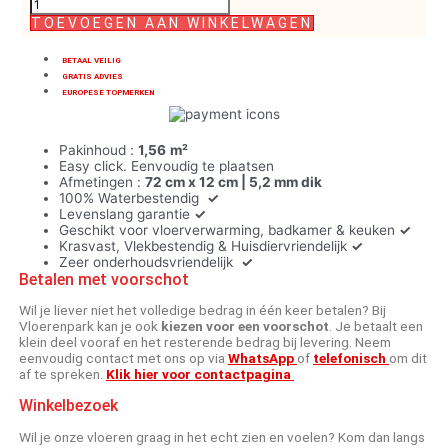
TOEVOEGEN AAN WINKELWAGEN
BETAAL VEILIG
GRATIS ADVIES
EUROPESE TOPMERKEN
Pakinhoud :
1,56
m²
Easy click. Eenvoudig te plaatsen
Afmetingen :
72 cm x 12 cm | 5,2
mm dik
100% Waterbestendig
✓
Levenslang garantie
✓
Geschikt voor vloerverwarming, badkamer & keuken
✓
Krasvast, Vlekbestendig & Huisdiervriendelijk
✓
Zeer onderhoudsvriendelijk
✓
Betalen met voorschot
Wil je liever niet het volledige bedrag in één keer betalen? Bij
Vloerenpark kan je ook
kiezen voor een voorschot
. Je betaalt een
klein deel vooraf en het resterende bedrag bij levering. Neem
eenvoudig contact met ons op via
WhatsApp
of
telefonisch
om dit
af te spreken.
Klik hier voor contactpagina
Winkelbezoek
Wil je onze vloeren graag in het echt zien en voelen? Kom dan langs