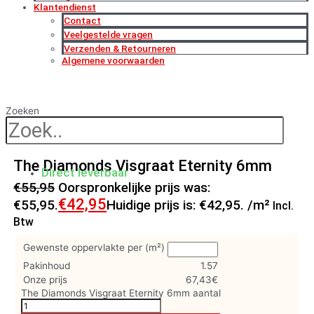
Klantendienst
Contact
Veelgestelde vragen
Verzenden & Retourneren
Algemene voorwaarden
Zoeken
The Diamonds Visgraat Eternity 6mm
Direct leverbaar
€
55,95
Oorspronkelijke prijs was:
€
42,95
€55,95.
Huidige prijs is: €42,95.
/m²
Incl.
Btw
Gewenste oppervlakte per (m²)
Pakinhoud
1.57
Onze prijs
67,43
€
The Diamonds Visgraat Eternity 6mm aantal