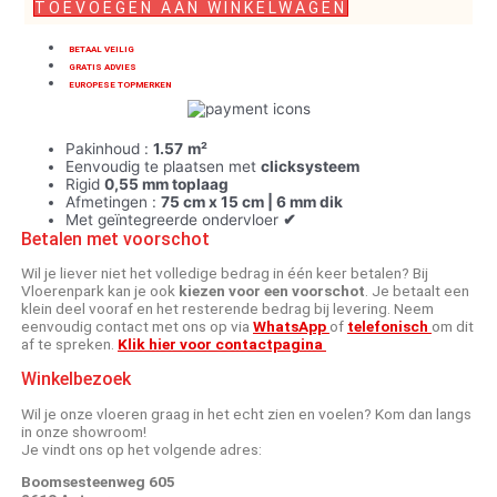
TOEVOEGEN AAN WINKELWAGEN
BETAAL VEILIG
GRATIS ADVIES
EUROPESE TOPMERKEN
Pakinhoud :
1.57
m²
Eenvoudig te plaatsen met
clicksysteem
Rigid
0,55 mm toplaag
Afmetingen :
75 cm x 15 cm | 6
mm dik
Met geïntegreerde ondervloer
✔
Betalen met voorschot
Wil je liever niet het volledige bedrag in één keer betalen? Bij
Vloerenpark kan je ook
kiezen voor een voorschot
. Je betaalt een
klein deel vooraf en het resterende bedrag bij levering. Neem
eenvoudig contact met ons op via
WhatsApp
of
telefonisch
om dit
af te spreken.
Klik hier voor contactpagina
Winkelbezoek
Wil je onze vloeren graag in het echt zien en voelen? Kom dan langs
in onze showroom!
Je vindt ons op het volgende adres:
Boomsesteenweg 605