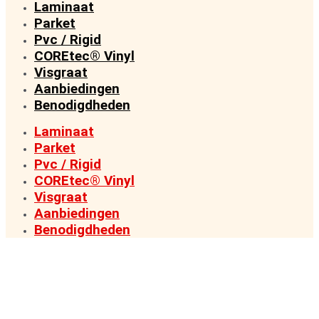
Laminaat
Parket
Pvc / Rigid
COREtec® Vinyl
Visgraat
Aanbiedingen
Benodigdheden
Laminaat
Parket
Pvc / Rigid
COREtec® Vinyl
Visgraat
Aanbiedingen
Benodigdheden
VAN FABRIEK DIRECT NAAR KLANT
PREMIUM VLOEREN