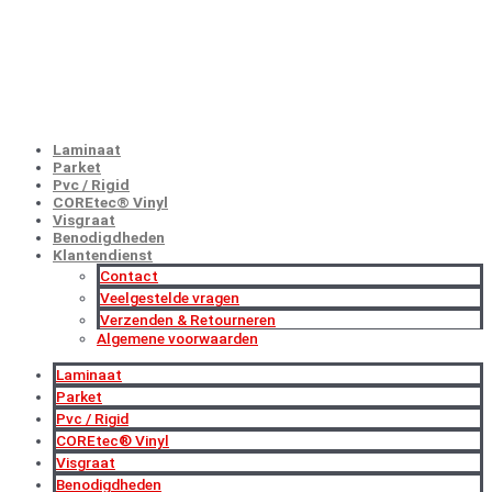
GROOTHANDELSPRIJZEN
NU MET EXTRA KORTINGEN!
Laminaat
Parket
Pvc / Rigid
COREtec® Vinyl
Visgraat
Benodigdheden
Klantendienst
Contact
Veelgestelde vragen
Verzenden & Retourneren
Algemene voorwaarden
Laminaat
Parket
Pvc / Rigid
COREtec® Vinyl
Visgraat
Benodigdheden