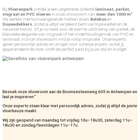
Bij
Vloerenpark
ontdek je een uitgebreide collectie
laminaat, parket,
visgraat en PVC vloeren
in onze showroom van
meer dan 1000 m²
.
Wij werken met toonaangevende merken zoals
Belakos
en
Douwedekkers
, zodat je altijd verzekerd bent van topkwaliteit en de
nieuwste trends. Of je nu kiest voor de warme uitstraling van parket, de
klassieke elegantie van visgraat of het onderhoudsgemak van PVC en
laminaat, in onze showroom vind je volop inspiratie. Onze experts
geven persoonlijk advies en zorgen voor scherpe prijzen, zodat jij
gegarandeerd de vloer vindt die perfect past bij jouw stijl én budget.
Bezoek onze showroom aan de Boomsesteenweg 605 in Antwerpen en
laat je inspireren.”
Onze experts staan klaar met persoonlijk advies, zodat jij altijd de juiste
vloerkeuze maakt.
Wij zijn geopend van maandag tot vrijdag 10u–18u30, zaterdag 11u–
18u30 en zondag/feestdagen 11u–17u.