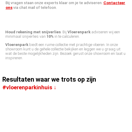
Bij vragen staan onze experts klaar om je te adviseren.
Contacteer
ons
via chat mail of telefoon.
Houd rekening met snijverlies
. Bij
Vloerenpark
adviseren wij een
minimaal snijverlies van
10%
in te calculeren.
Vloerenpark
biedt een ruime collectie met prachtige vloeren. In onze
showroom kunt u de gehele collectie bekijken en leggen we u graag uit
wat de beste mogelijkheden zijn. Bezoek gerust onze showroom en laat u
inspireren.
Resultaten waar we trots op zijn
#vloerenparkinhuis ↓